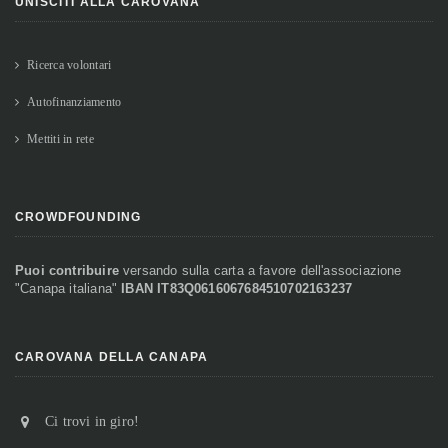
UNISCITI ALLA CAROVANA
Ricerca volontari
Autofinanziamento
Mettiti in rete
CROWDFOUNDING
Puoi contribuire
versando sulla carta a favore dell'associazione
"Canapa italiana"
IBAN IT83Q0616067684510702163237
CAROVANA DELLA CANAPA
Ci trovi in giro!